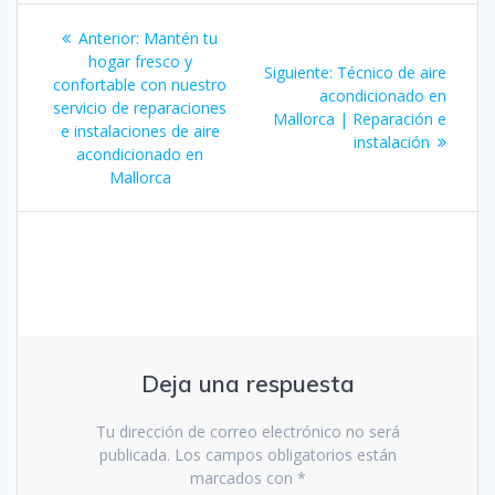
Navegación
Entrada
Anterior:
Mantén tu
de
anterior:
hogar fresco y
Siguiente
Siguiente:
Técnico de aire
confortable con nuestro
entrada:
acondicionado en
entradas
servicio de reparaciones
Mallorca | Reparación e
e instalaciones de aire
instalación
acondicionado en
Mallorca
Deja una respuesta
Tu dirección de correo electrónico no será
publicada.
Los campos obligatorios están
marcados con
*